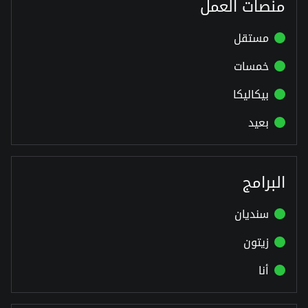
منصات العمل
مستقل
خمسات
بيكاليكا
بعيد
البرامج
سنديان
زيتون
أنا